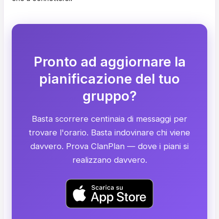
Pronto ad aggiornare la
pianificazione del tuo
gruppo?
Basta scorrere centinaia di messaggi per
trovare l'orario. Basta indovinare chi viene
davvero. Prova ClanPlan — dove i piani si
realizzano davvero.