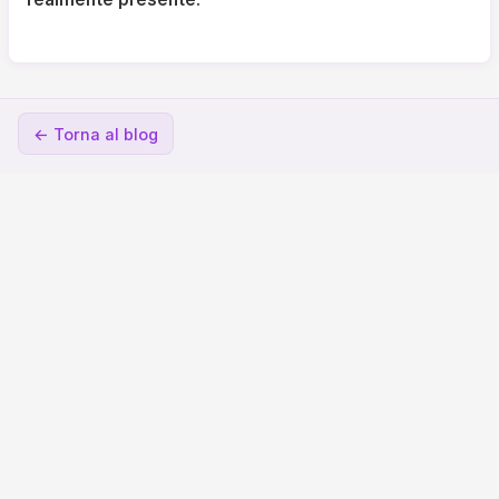
← Torna al blog
© 2026 ClanPlan. All rights reserved.
Informativa sulla Privacy
Termini di Utilizzo
Supporto