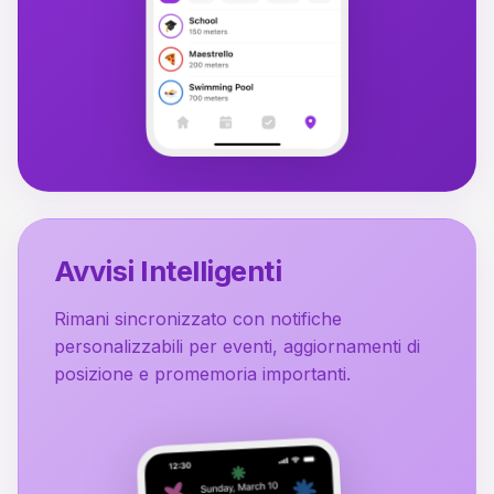
Avvisi Intelligenti
Rimani sincronizzato con notifiche
personalizzabili per eventi, aggiornamenti di
posizione e promemoria importanti.