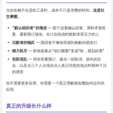
当你依赖不合适的工具时，成本不只是浪费的时间。
这是社
交摩擦。
"默认组织者"的倦怠
— 那个追着确认回复、调和矛盾答
案、重新预订场地、在计划泡汤时默默承受压力的人
沉默者的愧疚
— 因回复不够快而感到抱歉的朋友们
精力耗尽
— 群体能量从"咱们聚聚"变成"唉，规划好累"
实际混乱
— 周末双重预订、最后一刻取消、损失的定
金，以及当三个人出现在没人真正同意的地点时那种下沉
的感觉
你不需要更多应用。你需要
一个
真正理解朋友圈如何运作的
应用。
真正的升级长什么样