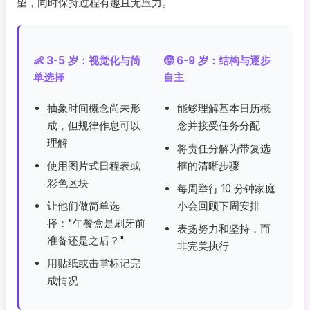
望，同时保持过程有趣且无压力。
👶 3-5 岁：视觉化与简
🧒 6-9 岁：结构与逐步
单选择
自主
抽象时间概念尚未形
能够理解基本日历概
成，但规律作息可以
念并接受任务分配
理解
将责任分解为带复选
使用图片式日程表或
框的清晰步骤
彩色区块
每周举行 10 分钟家庭
让他们做简单选
小会回顾下周安排
择："午餐盒是刷牙前
表扬努力和坚持，而
准备还是之后？"
非完美执行
用贴纸或击掌标记完
成情况