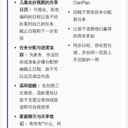
儿童友好视图的共享
ClanPlan
日历：
可视化、彩色
回顾下周安排并分配
编码的日程让孩子轻
新任务
松看到自己的任务、
让孩子选择他们赢得
截止日期和下一步安
的周末奖励
排
同步日程、强化责任
任务分配与进度追
感，并在同一页面上
踪：
为家务、作业区
开启新的一周
块或准备步骤分配明
确截止日期。孩子可
以边完成边勾选
温和提醒：
告别第三
次催促。适龄通知让
孩子无需父母持续跟
进即可自我管理
家庭聊天与共享笔
记：
将所有"什么、何