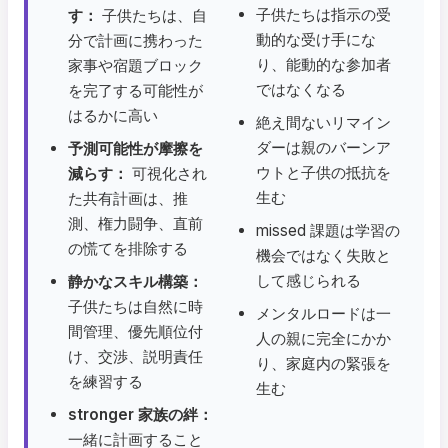
子供たちは指示の受
す：
子供たちは、自
動的な受け手にな
分で計画に携わった
り、能動的な参加者
家事や宿題ブロック
ではなくなる
を完了する可能性が
はるかに高い
絶え間ないリマイン
ダーは親のバーンア
予測可能性が摩擦を
ウトと子供の抵抗を
減らす：
可視化され
生む
た共有計画は、推
測、権力闘争、直前
missed 課題は学習の
の慌てを排除する
機会ではなく失敗と
して感じられる
静かなスキル構築：
子供たちは自然に時
メンタルロードは一
間管理、優先順位付
人の親に完全にかか
け、交渉、説明責任
り、家庭内の緊張を
を練習する
生む
stronger 家族の絆：
一緒に計画すること