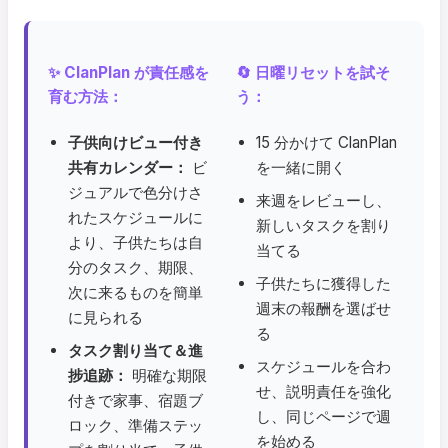
✨ ClanPlan が責任感を
🔄 日曜リセットを試そ
育む方法：
う：
子供向けビュー付き
15 分かけて ClanPlan
共有カレンダー：
ビ
を一緒に開く
ジュアルで色分けさ
来週をレビューし、
れたスケジュールに
新しいタスクを割り
より、子供たちは自
当てる
分のタスク、期限、
子供たちに獲得した
次に来るものを簡単
週末の報酬を選ばせ
に見られる
る
タスク割り当て＆進
スケジュールを合わ
捗追跡：
明確な期限
せ、説明責任を強化
付きで家事、宿題ブ
し、同じページで週
ロック、準備ステッ
を始める