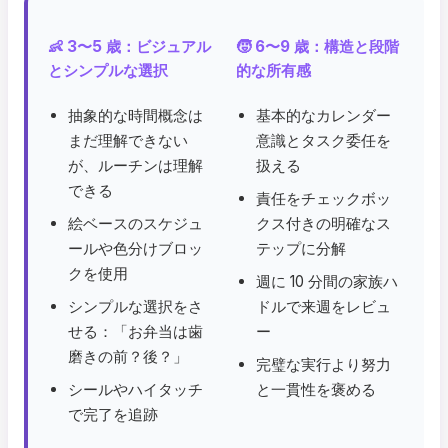
👶 3〜5 歳：ビジュアル
🧒 6〜9 歳：構造と段階
とシンプルな選択
的な所有感
抽象的な時間概念は
基本的なカレンダー
まだ理解できない
意識とタスク委任を
が、ルーチンは理解
扱える
できる
責任をチェックボッ
絵ベースのスケジュ
クス付きの明確なス
ールや色分けブロッ
テップに分解
クを使用
週に 10 分間の家族ハ
シンプルな選択をさ
ドルで来週をレビュ
せる：「お弁当は歯
ー
磨きの前？後？」
完璧な実行より努力
シールやハイタッチ
と一貫性を褒める
で完了を追跡