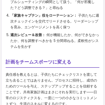
ブルシューティングの瞬間として扱う。「何が邪魔し
た？どう調整できる？」と尋ねる
「家族キャプテン」役をローテーション：
子供たちに週
次チェックインを交代でリードさせる。リーダーシップ
を育み、エンゲージメントを高く保つ
週次レビュー＆改善：
何が機能したか、何ができなかっ
たか、何を調整すべきかを 5 分間尋ねる。柔軟性がシス
テムを生かす
計画をチームスポーツに変える
責任感を教えるとは、子供たちにチェックリストを渡して
立ち去ることではありません。プロセスに招待し、成功の
ためのツールを与え、ステップアップすることを信頼する
ことです。共有家族計画はまさにそれを実行します――日
常のロジスティクスを、一度に一つの小さなコミットメン
トずつ、生涯のスキルに変えるのです。