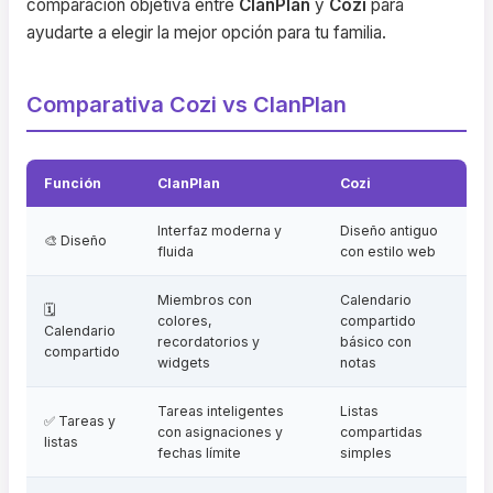
comparación objetiva entre
ClanPlan
y
Cozi
para
ayudarte a elegir la mejor opción para tu familia.
Comparativa Cozi vs ClanPlan
Función
ClanPlan
Cozi
Interfaz moderna y
Diseño antiguo
🎨 Diseño
fluida
con estilo web
Miembros con
Calendario
🗓️
colores,
compartido
Calendario
recordatorios y
básico con
compartido
widgets
notas
Tareas inteligentes
Listas
✅ Tareas y
con asignaciones y
compartidas
listas
fechas límite
simples