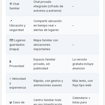
Chat privado
💬 Chat
integrado (cifrado de
–
familiar
extremo a extremo)
📍
Compartir ubicación
Ubicación y
en tiempo real +
–
seguridad
alertas de lugares
🗺️ Lugares
Mapa familiar con
guardados
ubicaciones
–
(mapa)
importantes
Espacio familiar
La versión
🔒
privado, sin
gratuita incluye
Privacidad
publicidad
anuncios
⚡ Velocidad
Rápido, con gestos y
Más lento, con
y
animaciones suaves
flujo tipo web
experiencia
Calendario +
Centro familiar todo
🧩 Caso de
listas para
en uno (planificación,